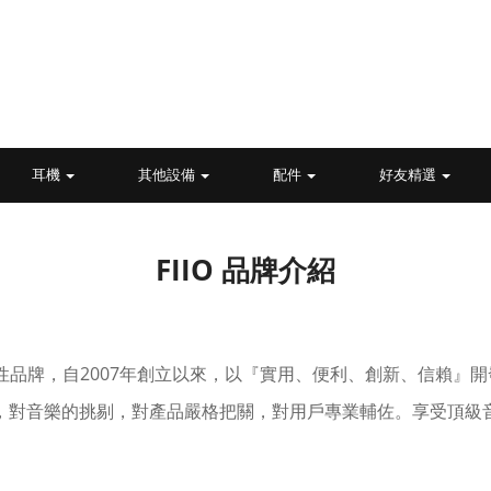
耳機
其他設備
配件
好友精選
FIIO 品牌介紹
性品牌，自2007年創立以來，以『實用、便利、創新、信賴』
代理，對音樂的挑剔，對產品嚴格把關，對用戶專業輔佐。享受頂