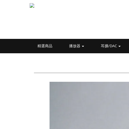
精選商品
播放器
耳擴/DAC