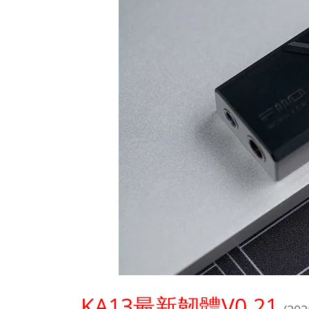
KA13最新韌體
V0.21