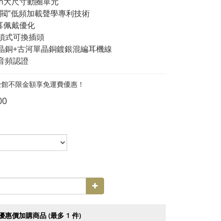
8mm大尺寸動圈單元
拉閥”低頻加載聲學專利技術
人耳佩戴優化
鎖式可換插頭
晶銅+古河單晶銅鍍銀混編耳機線
es音頻認證
全館不限金額享免運費優惠！
00
優惠價加購商品
(最多 1 件)