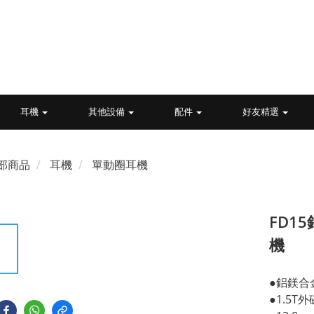
耳機
其他設備
配件
好友精選
部商品
耳機
單動圈耳機
FD1
機
●鋁鎂合
●1.5T