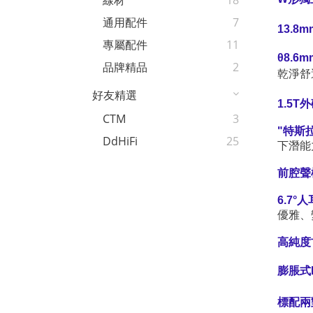
線材
18
通用配件
7
13.
專屬配件
11
θ8.6
品牌精品
2
乾淨舒
好友精選
1.5
CTM
3
"特斯
DdHiFi
25
下潛能
前腔聲
6.7
優雅、
高純度
膨脹式
標配兩