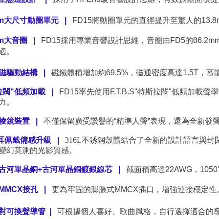
8mm大尺寸動圈單元 |
FD15將動圈單元的直徑提升至驚人的13.
mm大音圈
|
FD15採用專業音響設計思維，音圈由FD5的θ6.2
適。
T外磁驅動結構 |
磁鐵體積增加約69.5%，磁通密度高達1.5T
拉閥"低頻加載 |
FD15率先使用F.T.B.S"特斯拉閥"低頻
力。
棱鏡裝置 |
不僅保留廣受讚譽的“精準人聲”表現，還為全新發
°人耳佩戴備感升級 |
316L不銹鋼殼體結合了全新的設計語言與
變幻莫測的光影質感。
古河單晶銅+古河單晶銅鍍銀線芯 |
截面積高達22AWG，10
MMCX接孔
|
更為牢固的膨脹式MMCX插口，增強連接穩定性
對可換聲導管
|
可根據個人喜好、歌曲風格，自行選擇適合的