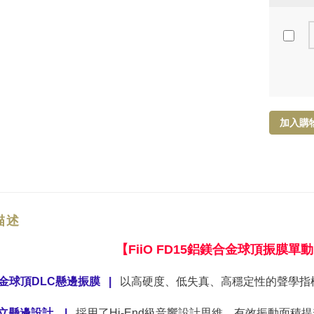
加入購
描述
【FiiO FD15鋁鎂合金球頂振膜
金球頂DLC懸邊振膜
|
以高硬度、低失真、高穩定性的聲學指
立懸邊設計
|
採用了Hi-End級音響設計思維，有效振動面積提