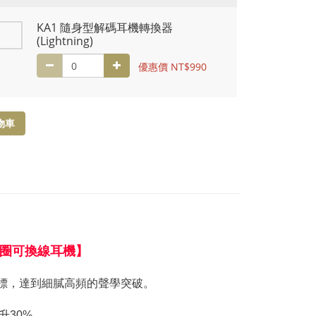
KA1 隨身型解碼耳機轉換器
(Lightning)
優惠價 NT$990
物車
單動圈可換線耳機】
標，達到細膩高頻的聲學突破。
升30%。