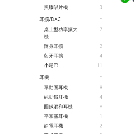
黑膠唱片機
3
耳擴/DAC
桌上型功率擴大
7
機
隨身耳擴
2
藍牙耳擴
4
小尾巴
11
耳機
單動圈耳機
8
純動鐵耳機
4
圈鐵混和耳機
8
平頭塞耳機
1
靜電耳機
2