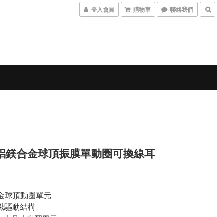
登入會員
購物車
聯絡我們
5鋁鎂合金球頂振膜單動圈可換線耳
金球頂動圈單元
外磁驅動結構