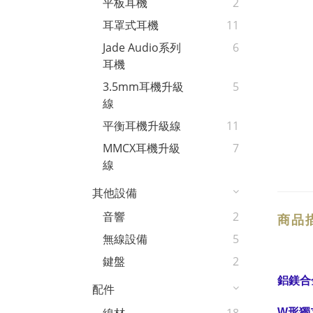
平板耳機
2
耳罩式耳機
11
Jade Audio系列
6
耳機
3.5mm耳機升級
5
線
平衡耳機升級線
11
MMCX耳機升級
7
線
其他設備
音響
2
商品
無線設備
5
鍵盤
2
鋁鎂合
配件
W形獨