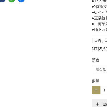
●13.
●“特斯
●6.7°
●直插旋
●古河單
●Hi-R
全店，
NT$5,5
顏色
數量
以