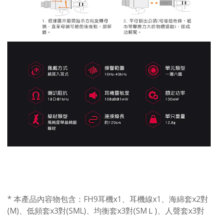
* 本產品內容物包含：FH9耳機x1、耳機線x1、海綿套x2對
(M)、低頻套x3對(SML)、均衡套x3對(SMＬ)、人聲套x3對