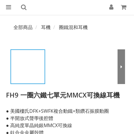
全部商品
耳機
圈鐵混和耳機
FH9 一圈六鐵七單元MMCX可換線耳機
● 美國樓氏DFK+SWFK複合動鐵+類鑽石振膜動圈
● 半開放式聲學後腔體
● 高純度單晶純銀MMCX可換線
● 鈦合金金屬殼體