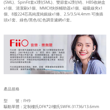
(SML)、SpinFit套x3對(SML)、雙節套x2對(M)、HB5收納盒
x1個、清潔刷x1個、MMCX快拆輔助器x1個、磁吸線夾x1
個、8股224芯高純度純銀線x1條、2.5/3.5/4.4mm 可換插
頭x1套、綠色/黑色/紅色調音濾網x1套。
產品規格
型 號：FH9
驅動單體：定制樓氏DFK*2/樓氏SWFK-31736/13.6mm