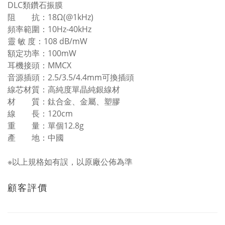
DLC類鑽石振膜
阻 抗：18Ω(@1kHz)
頻率範圍：10Hz-40kHz
靈 敏 度：108 dB/mW
額定功率：100mW
耳機接頭：MMCX
音源插頭：2.5/3.5/4.4mm可換插頭
線芯材質：高純度單晶純銀線材
材 質：鈦合金、金屬、塑膠
線 長：120cm
重 量：單個12.8g
產 地：中國
※以上規格如有誤，以原廠公佈為準
顧客評價