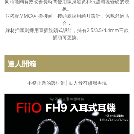
同時能夠有效改善長時間使用線身發黃和低溫環境變硬的現
象。
並搭配MMCX可換接頭，接頭處採用繞耳設計，佩戴舒適貼
合，
線材插頭則採用直插旋鎖式設計，擁有2.5/3.5/4.4mm三款
插頭可更換。
達人開箱
不務正業的護理師│動人音符旗艦再現