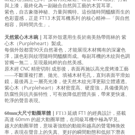
與上漆，最終化為一副融合自然與工藝的木質耳罩。
紫色，自古象徵神秘、力量與獨特。這份隨時間醞釀而生的
FT13
色彩靈感，正是
木質耳機系列 的核心精神—「與自然
相容，與時間共生」。
天然紫心木木碗｜
耳罩外殼選用生長於南美熱帶雨林的 紫
Purpleheart
心木（
）製成。
90
每個外殼都需
天自然著色，才能展現木材獨有的深邃色
澤，讓色彩與紋理隨時間醞釀而成。每副耳機的木紋與色調
皆獨一無二，呈現最純粹的自然美感。
CNC
原木經
精密切削 成形後，表面再施以高光度烤漆工藝
——不斷重複打磨、拋光、填補木材毛孔，直到表面平滑如
鏡，最後再上一層亮光漆，使天然木紋光澤更顯立體通透。
Purpleheart
紫心木（
）木材密度高、硬度強，具備優異的
防腐性與抗共振特性，可有效降低腔體共振，帶來更快速、
乾淨的聲音表現。
FT1
60mm
大尺寸動圈單體｜
FT13
延續
的經典設計，搭載
60mm
高達
的超大動圈單體，在同級耳機中極為罕見。
越大的動圈單體，意味著強勁的動能和越高的聲電轉換效
率，表現在聲音上的失真、更好的瞬間動態和低頻下潛表