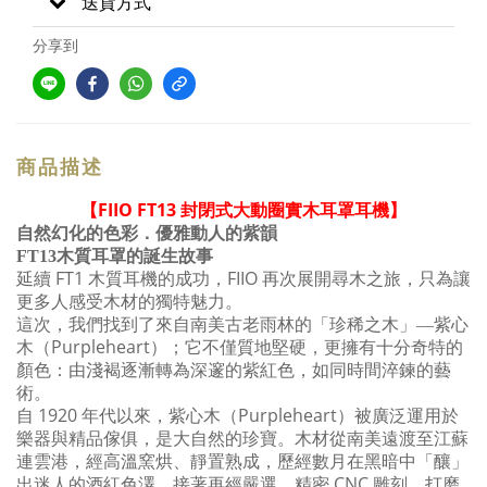
送貨方式
分享到
商品描述
FIIO FT13
【
封閉式大動圈實木耳罩耳機】
自然幻化的色彩．優雅動人的紫韻
FT13
木質耳罩的誕生故事
FT1
FIIO
延續
木質耳機的成功，
再次展開尋木之旅，只為讓
更多人感受木材的獨特魅力。
這次，我們找到了來自南美古老雨林的「珍稀之木」—紫心
Purpleheart
木（
）；它不僅質地堅硬，更擁有十分奇特的
顏色：由淺褐逐漸轉為深邃的紫紅色，如同時間淬鍊的藝
術。
1920
Purpleheart
自
年代以來，紫心木（
）被廣泛運用於
樂器與精品傢俱，是大自然的珍寶。木材從南美遠渡至江蘇
連雲港，經高溫窯烘、靜置熟成，歷經數月在黑暗中「釀」
CNC
出迷人的酒紅色澤。接著再經嚴選、精密
雕刻、打磨