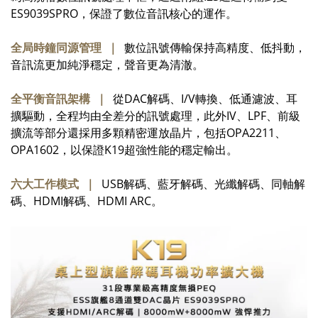
ES9039SPRO，保證了數位音訊核心的運作。
全局時鐘同源管理 ｜
數位訊號傳輸保持高精度、低抖動，
音訊流更加純淨穩定，聲音更為清澈。
全平衡音訊架構 ｜
從DAC解碼、I/V轉換、低通濾波、耳
擴驅動，全程均由全差分的訊號處理，此外IV、LPF、前級
擴流等部分還採用多顆精密運放晶片，包括OPA2211、
OPA1602，以保證K19超強性能的穩定輸出。
六大工作模式 ｜
USB解碼、藍牙解碼、光纖解碼、同軸解
碼、HDMI解碼、HDMI ARC。