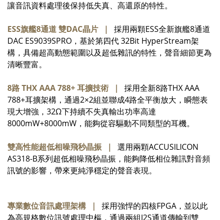
讓音訊資料處理後保持低失真、高還原的特性。
ESS旗艦8通道 雙DAC晶片 ｜
採用兩顆ESS全新旗艦8通道
DAC ES9039SPRO，基於第四代 32Bit HyperStream架
構，具備超高動態範圍以及超低雜訊的特性，聲音細節更為
清晰豐富。
8路 THX AAA 788+ 耳擴技術 ｜
採用全新8路THX AAA
788+耳擴架構，通過2×2組並聯成4路全平衡放大，瞬態表
現大增強，32Ω下持續不失真輸出功率高達
8000mW+8000mW，能夠從容驅動不同類型的耳機。
雙高性能超低相噪飛秒晶振 ｜
選用兩顆ACCUSILICON
AS318-B系列超低相噪飛秒晶振，能夠降低相位雜訊對音頻
訊號的影響，帶來更純淨穩定的聲音表現。
專業數位音訊處理架構 ｜
採用強悍的四核FPGA，並以此
為高規格數位訊號處理中樞，通過兩組I2S通道傳輸到雙