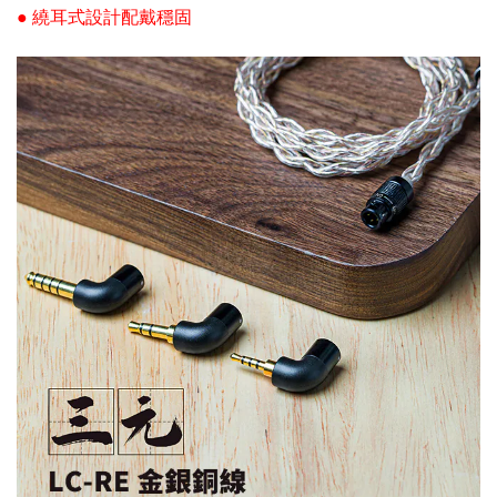
● 繞耳式設計配戴穩固