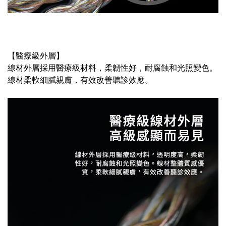
【醫療級外層】
線材外層採用醫療級材料，柔韌性好，耐腐蝕和光照變色。
線材柔軟細膩親膚，有效改善聽診效應。