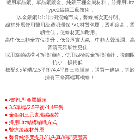
選用單晶銅、單晶銅鍍金、純銀三種金屬材料，並採用Litz
Type2編織工藝技術，
以金銀銅1:1:1比例混編而成，聲線層次更分明。
線材外層使用醫用級透明環保PVC材質包覆，透明度高，柔
韌性佳，使線材更加耐用。
高中低三頻全方位提升，低音厚實大氣、中頻人聲溫潤、高
音清亮延展性更佳！
採用旋鎖結構可拆換插頭，使用四極鍍金拆換插針，接觸阻
抗小，損耗低；
標配3.5單端/2.5平衡/4.4平衡三款插頭，購買一條線，等於
擁有三條高端耳機線！
● 標準L型金屬插頭
● 3.5單端/2.5平衡/4.4平衡
● 金銀銅三元素混編線芯
● 採用Litz結構編織方式
● 醫療級線材外層
● 聲音純淨度提升/低失真/細節更豐富