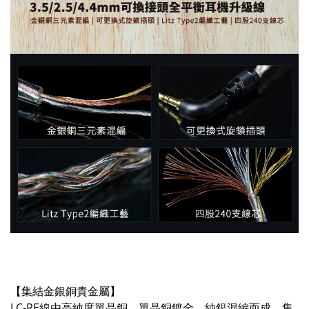
【集結金銀銅貴金屬】
LC-RE線由高純度單晶銅、單晶銅鍍金、純銀混編而成，集