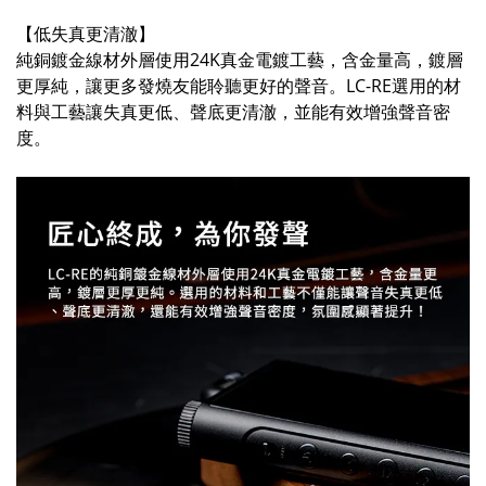
【低失真更清澈】
純銅鍍金線材外層使用24K真金電鍍工藝，含金量高，鍍層
更厚純，讓更多發燒友能聆聽更好的聲音。LC-RE選用的材
料與工藝讓失真更低、聲底更清澈，並能有效增強聲音密
度。