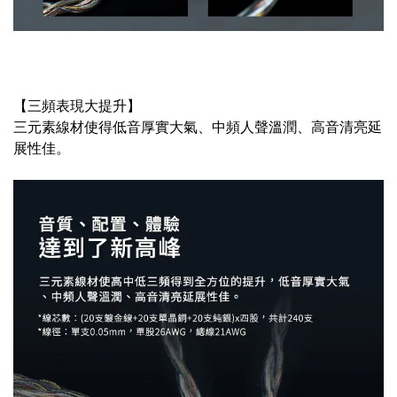
【三頻表現大提升】
三元素線材使得低音厚實大氣、中頻人聲溫潤、高音清亮延
展性佳。