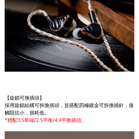
【旋鎖可換插頭】
採用旋鎖結構可拆換插頭，並搭配四極鍍金可拆換插針，接
觸阻抗小，損耗低。
*標配3.5單端/2.5平衡/4.4平衡插頭。