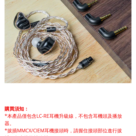
購買須知：
*本產品僅包含LC-RE耳機升級線，不包含耳機頭及播放
器。
*拔插MMCX/CIEM耳機接頭時，請握住接頭部位進行拔