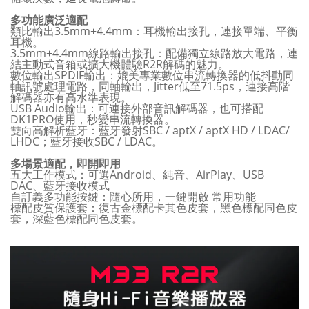
多功能廣泛適配
類比輸出3.5mm+4.4mm：耳機輸出接孔，連接單端、平衡
耳機。
3.5mm+4.4mm線路輸出接孔：配備獨立線路放大電路，連
結主動式音箱或擴大機體驗R2R解碼的魅力。
數位輸出SPDIF輸出：媲美專業數位串流轉換器的低抖動同
軸訊號處理電路，同軸輸出，Jitter低至71.5ps，連接高階
解碼器亦有高水準表現。
USB Audio輸出：可連接外部音訊解碼器，也可搭配
DK1PRO使用，秒變串流轉換器。
雙向高解析藍牙：藍牙發射SBC / aptX / aptX HD / LDAC/
LHDC；藍牙接收SBC / LDAC。
多場景適配，即開即用
五大工作模式：可選Android、純音、AirPlay、USB
DAC、藍牙接收模式
自訂義多功能按鍵：隨心所用，一鍵開啟 常用功能
標配皮質保護套：復古金標配卡其色皮套，黑色標配同色皮
套，深藍色標配同色皮套。