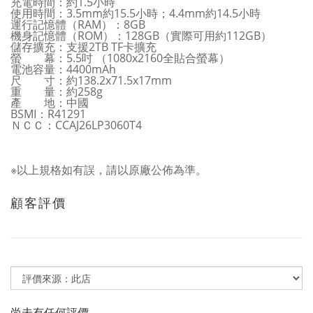
充電時間：約1.5小時
使用時間：3.5mm約15.5小時；4.4mm約14.5小時
運行記憶體（RAM）：8GB
機身記憶體（ROM）：128GB（實際可用約112GB）
儲存擴充：支援2TB TF卡擴充
螢 幕：5.5吋 （1080x2160全貼合螢幕）
電池容量：4400mAh
尺 寸：約138.2x71.5x17mm
重 量：約258g
產 地：中國
BSMI：R41291
ＮＣＣ：CCAJ26LP3060T4
※以上規格如有誤，請以原廠公佈為準。
顧客評價
尚未有任何評價