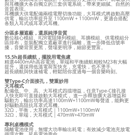
與耳機擴大各自獨立的三套供電系統，帶來更細膩、自然的
音質表現。
耳機擴大供電配備兩檔電壓切換功能，大耳模式將啟動高壓
供電，輸出功率提升至 1100mW + 1100mW，更適合搭配
各類入耳式或耳罩式耳機。
分區多層遮蔽，還原純淨音質
數位核心模組、R2R電阻陣列模組、耳擴模組、供電模組分
區排布，並裝配獨立遮蔽罩進行隔離，進一步降低信號串
擾，音樂背景更黑，聲場更明淨，細節更豐富。
15.5h超長續航，擺脫用電焦慮
精選4400mAh高容電池，單端和平衡續航相較M23有大幅
提升，還採用低溫電荷泵快充，充電快，也不燙手。
超長續航與快速補電，輕鬆陪你度過每一個音樂時刻。
雙Type-C介面接孔，雙重妙用
大耳模式
配備低、中、高、大耳模式四擋增益，任意Type-C接孔接
入快充即可直接啟動大耳模式， 進一步釋放擴大器增益和
驅動力，輸出功率高達1100mW+1100mW每聲道，能夠更
好驅動高阻抗耳罩式耳機。
32Ω，平衡，大耳模式｜1100mW+1100mW
32Ω，單端，大耳模式｜470mW+470mW
專利桌機模式
隔離電池使用，無懼大功率輸出耗電；有效減少電池充放電
循環次數，延長電池壽命。