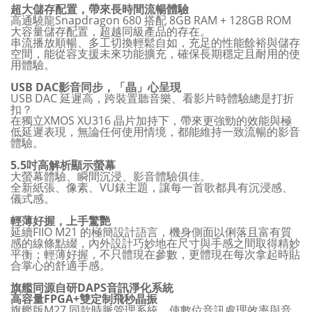
超大儲存配置，帶來長時間流暢體驗
高通驍龍Snapdragon 680 搭配 8GB RAM + 128GB ROM
大容量儲存配置，超越同級產品的存在。
串流播放順暢、多工切換輕鬆自如，充足的性能餘裕與儲存
空間，能從容支援未來功能擴充，確保長期穩定且耐用的使
用體驗。
USB DAC影音同步，「晶」心呈現
USB DAC 延遲高，跨裝置聽音樂、看影片時體驗總是打折
扣？
在獨立XMOS XU316 晶片加持下，帶來更強勁的效能與極
低延遲表現，無論任何使用情境，都能維持一致流暢的影音
體驗。
5.5吋高解析顯示螢幕
大螢幕體驗、瞬間沉浸、影音體驗俱佳。
全新紙張、像素、VU錶主題，讓每一首歌都具有沉浸感、
儀式感。
輕薄好握，上手驚艷
延續FIIO M21 的極簡設計語言，機身側面以俐落且富有質
感的線條點綴，內外設計巧妙地在尺寸與手感之間取得精妙
平衡；輕薄好握，不只體現在參數，更體現在每次拿起時貼
合掌心的舒適手感。
旗艦同源自研DAPS音訊淨化系統
高容量FPGA+雙定制飛秒晶振
旗艦版M27 同款時脈管理系統，使數位音訊處理效率與音