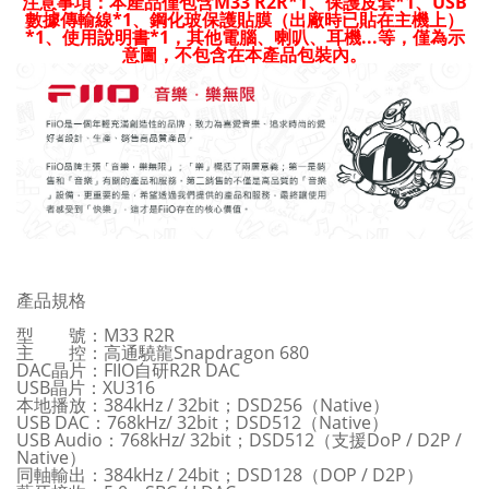
注意事項：本產品僅包含M33 R2R*1、保護皮套*1、USB
數據傳輸線*1、鋼化玻保護貼膜（出廠時已貼在主機上）
*1、使用說明書*1，其他電腦、喇叭、耳機...等，僅為示
意圖，不包含在本產品包裝內。
產品規格
型 號：M33 R2R
主 控：高通驍龍Snapdragon 680
DAC晶片：FIIO自研R2R DAC
USB晶片：XU316
本地播放：384kHz / 32bit；DSD256（Native）
USB DAC：768kHz/ 32bit；DSD512（Native）
USB Audio：768kHz/ 32bit；DSD512（支援DoP / D2P /
Native）
同軸輸出：384kHz / 24bit；DSD128（DOP / D2P）