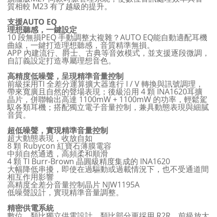
質相較 M23 有了越級的提升。
支援AUTO EQ
理想聽感，一鍵設定
10 段無損PEQ 手動調整太複雜？AUTO EQ能自動適配耳機
曲線，一鍵打造理想聽感，音質精準無損。
APP 內建流行、爵士、古典等音效模式，並支援逐段微調，
自訂義設定打造專屬理想音色。
高精度低噪聲，呈現精準音量控制
前級採用TI 全差分運算擴大器進行 I / V 轉換與訊號調理，
帶來寬廣且自然的聲場表現；後級沿用 4 顆 INA1620耳擴
晶片，併聯輸出高達 1100mW + 1100mW 的功率，輕鬆駕
馭各類耳機；搭配獨立電子音量控制，兼具動態表現與細膩
音質。
超低噪聲，實現精準音量控制
超大動態表現，收放自如
8 顆 Rubycon 紅寶石薄膜電容
中頻自然通透，高頻柔和順滑
4 顆 TI Burr-Brown 晶圓級精度集成的 INA1620
大幅降低串擾，即使在過驅動或過載情況下，也不受通道間
相互作用影響
高精度全差分音量控制晶片 NJW1195A
低噪聲設計，實現精準音量調整。
精密供電系統
數位、類比獨立供電設計，類比部分更採用 R2R、前級放大