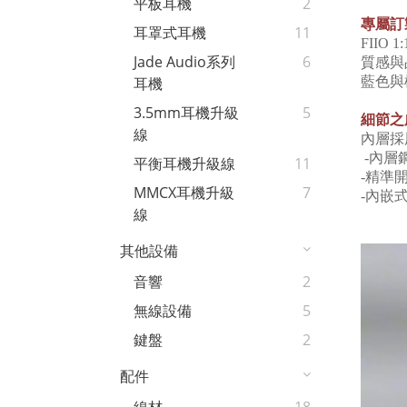
平板耳機
2
專屬訂
耳罩式耳機
11
FIIO 1
Jade Audio系列
6
質感與
藍色與
耳機
3.5mm耳機升級
5
細節之
線
內層採
-
內層
平衡耳機升級線
11
-
精準
MMCX耳機升級
7
-
內嵌
線
其他設備
音響
2
無線設備
5
鍵盤
2
配件