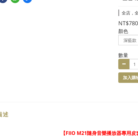
全店，
NT$780
顏色
數量
加入購
描述
FIIO M21
【
隨身音樂播放器專用皮