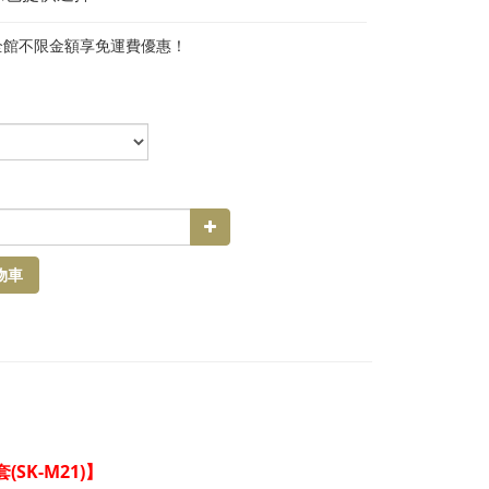
全館不限金額享免運費優惠！
物車
(SK-M21)
套
】