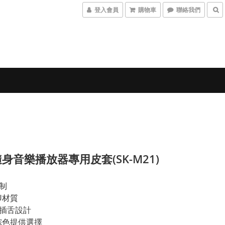
登入會員
購物車
聯絡我們
隨身音樂播放器專用皮套(SK-M21)
訂制
U材質
式插舌設計
/棕色提供選擇