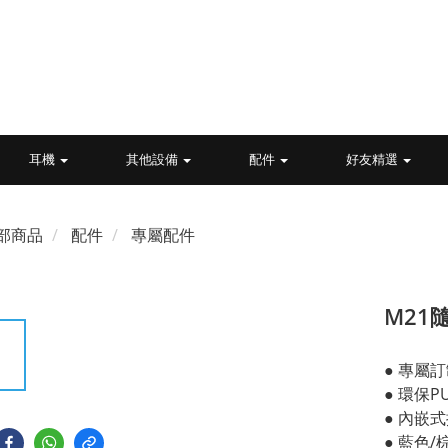
耳機
其他設備
配件
好友精選
部商品
配件
專屬配件
M21
● 專屬
● 環保P
● 內嵌
● 藍色