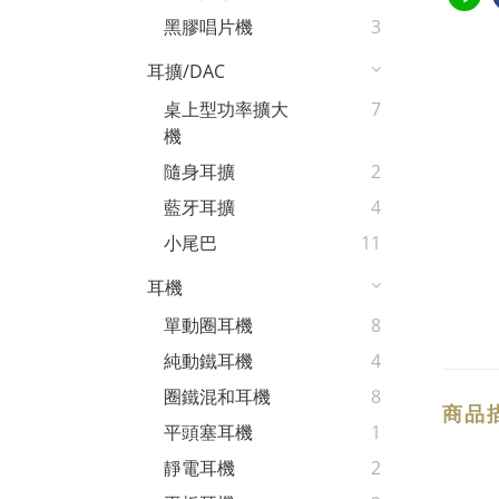
黑膠唱片機
3
耳擴/DAC
桌上型功率擴大
7
機
隨身耳擴
2
藍牙耳擴
4
小尾巴
11
耳機
單動圈耳機
8
純動鐵耳機
4
圈鐵混和耳機
8
商品
平頭塞耳機
1
靜電耳機
2