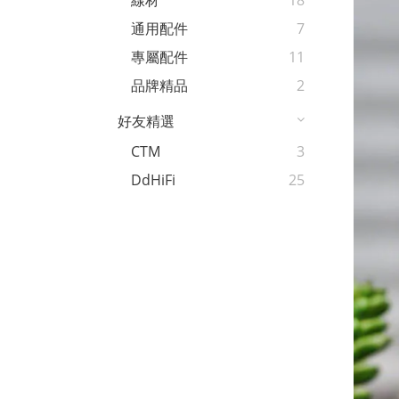
線材
18
通用配件
7
專屬配件
11
品牌精品
2
好友精選
CTM
3
DdHiFi
25